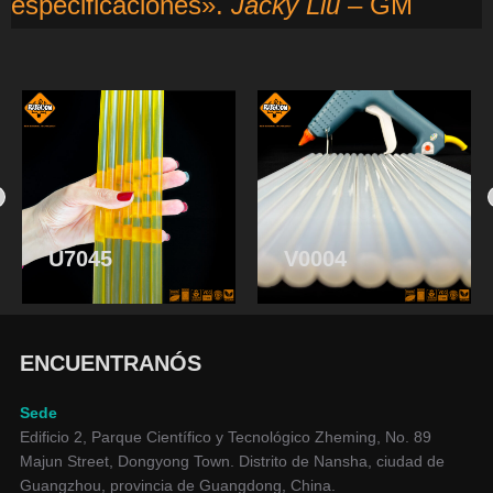
especificaciones».
Jacky Liu
– GM
U7045
V0004
ENCUENTRANÓS
Sede
Edificio 2, Parque Científico y Tecnológico Zheming, No. 89
Majun Street, Dongyong Town. Distrito de Nansha, ciudad de
Guangzhou, provincia de Guangdong, China.