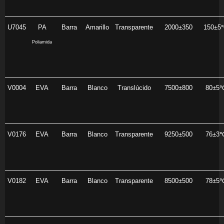
U7045
PA
Barra
Amarillo
Transparente
2000±350
150±5
Poliamida
V0004
EVA
Barra
Blanco
Translúcido
7500±800
80±5
V0176
EVA
Barra
Blanco
Transparente
9250±500
76±3
V0182
EVA
Barra
Blanco
Transparente
8500±500
78±5