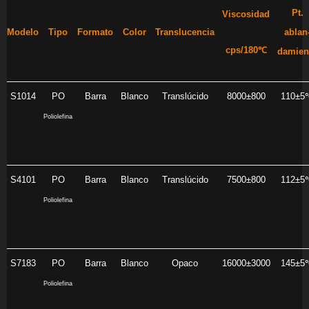
Pt.
Viscosidad
Modelo
Tipo
Formato
Color
Translucencia
ablan
cps/180℃
damien
S1014
PO
Barra
Blanco
Translúcido
8000±800
110±5
Poliolefina
S4101
PO
Barra
Blanco
Translúcido
7500±800
112±5
Poliolefina
S7183
PO
Barra
Blanco
Opaco
16000±3000
145±5
Poliolefina