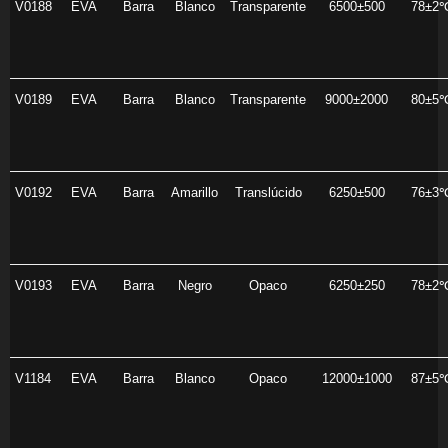
V0188
EVA
Barra
Blanco
Transparente
6500±500
78±2
V0189
EVA
Barra
Blanco
Transparente
9000±2000
80±5
V0192
EVA
Barra
Amarillo
Translúcido
6250±500
76±3
V0193
EVA
Barra
Negro
Opaco
6250±250
78±2
V1184
EVA
Barra
Blanco
Opaco
12000±1000
87±5