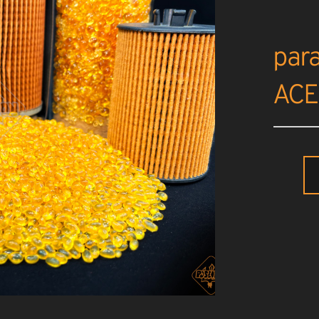
par
ACE