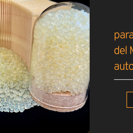
para
del
aut