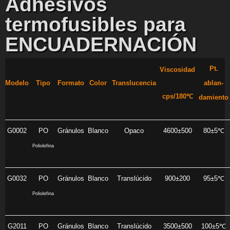
Adhesivos
termofusibles para
ENCUADERNACIÓN
Pt.
Viscosidad
Modelo
Tipo
Formato
Color
Translucencia
ablan-
cps/180℃
damiento
G0002
PO
Gránulos
Blanco
Opaco
4600±500
80±5℃
Poliolefina
G0032
PO
Gránulos
Blanco
Translúcido
900±200
95±5℃
Poliolefina
G2011
PO
Gránulos
Blanco
Translúcido
3500±500
100±5℃