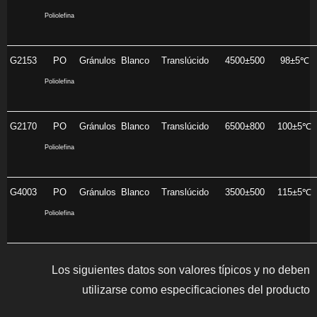
Poliolefina
G2153
PO
Gránulos
Blanco
Translúcido
4500±500
98±5℃
Poliolefina
G2170
PO
Gránulos
Blanco
Translúcido
6500±800
100±5℃
Poliolefina
G4003
PO
Gránulos
Blanco
Translúcido
3500±500
115±5℃
Poliolefina
Los siguientes datos son valores típicos y no deben
utilizarse como especificaciones del producto